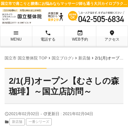
国立市で肩こりと腰痛にお悩みならマッサージ師も通う大川カイロプラクティックセンター 国立整体院へ
menu
local_phone
event_available
location_on
MENU
電話する
WEB予約
アクセス
chevron_right
chevron_right
chevron_right
国立市 国立整体院 TOP
国立ブログ♪
新店舗
2/1(月)オープン【むさしの森珈琲】～国立店訪問～
2/1(月)オープン【むさしの森
珈琲】～国立店訪問～
query_builder
update
2021年02月02日
-
更新日 : 2021年02月04日
folder
新店舗
一番シリーズ