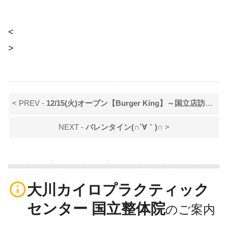
<
>
< PREV -
12/15(火)オープン【Burger King】～国立店訪問～
NEXT -
バレンタイン(∩´∀｀)∩
>
info_outline
大川カイロプラクティック
センター 国立整体院