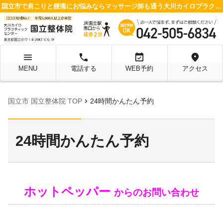
国立市で肩こりと腰痛にお悩みならマッサージ師も通う大川カイロプラクティックセンター 国立整体院へ
menu
local_phone
event_available
location_on
MENU
電話する
WEB予約
アクセス
chevron_right
国立市 国立整体院 TOP
24時間かんたん予約
24時間かんたん予約
ホットペッパー
からのお問い合わせ