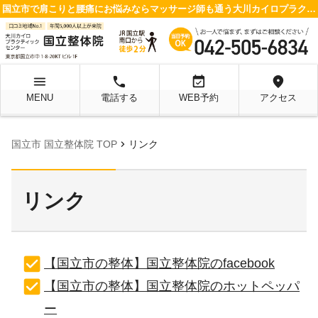
国立市で肩こりと腰痛にお悩みならマッサージ師も通う大川カイロプラクティックセンター 国立整体院へ
menu
local_phone
event_available
location_on
MENU
電話する
WEB予約
アクセス
chevron_right
国立市 国立整体院 TOP
リンク
リンク
【国立市の整体】国立整体院のfacebook
【国立市の整体】国立整体院のホットペッパ
ー