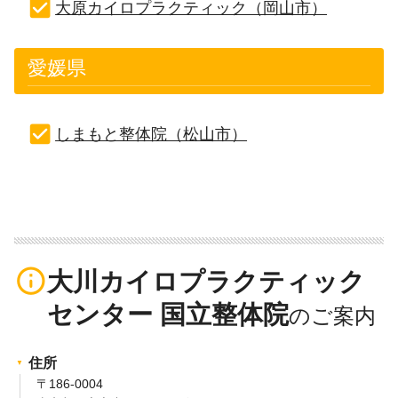
大原カイロプラクティック（岡山市）
愛媛県
しまもと整体院（松山市）
info_outline
大川カイロプラクティック
センター 国立整体院
住所
〒186-0004