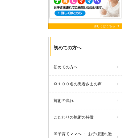
arrow_forward
詳しくはこちら
初めての方へ
初めての方へ
🌻１００名の患者さまの声
施術の流れ
こだわりの施術の特徴
🌸子育てママへ ・ お子様連れ歓