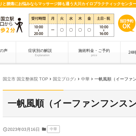
りと腰痛にお悩みならマッサージ師も通う大川カイロプラクティックセンター
の声
症状別の解説
施術料金・ご予約
24
Explanation
price
chevron_right
chevron_right
chevron_right
国立市 国立整体院 TOP
国立ブログ♪
中華
一帆風順（イーファ
一帆風順（イーファンフンス
folder
query_builder
2023年03月16日
中華