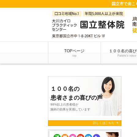
国立市で肩こ
TOPページ
１００名の喜び
top
Patient’s voice
１００名の
患者さまの喜びの声
98%以上の患者様が
施術の効果を実感しています
arrow_forward
詳しくはこちら