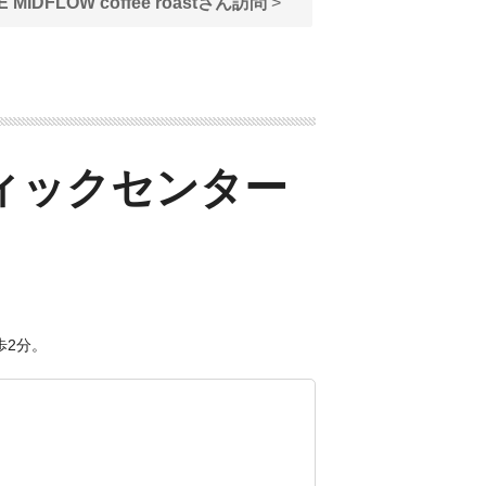
E MIDFLOW coffee roastさん訪問
>
ィックセンター
歩2分。