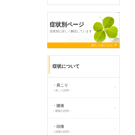
症状別ページ
症状別に詳しく解説しています
arrow_forward
詳しくはこちら
症状について
・肩こり
～肩こり説明～
・腰痛
～腰痛の説明～
・頭痛
～頭痛の説明～