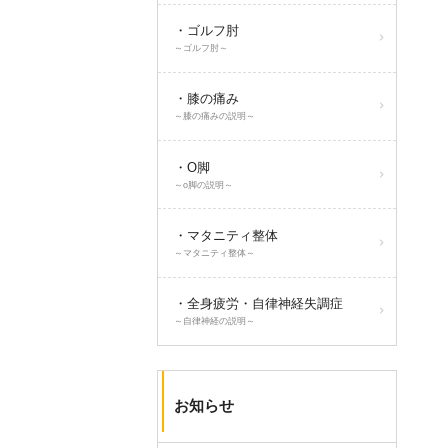
・ゴルフ肘
～ゴルフ肘～
・膝の痛み
～膝の痛みの説明～
・O脚
～o脚の説明～
・マタニティ整体
～マタニティ整体～
・全身疲労・自律神経失調症
～自律神経の説明～
お知らせ