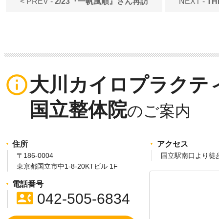
< PREV -
2/23『一帆風順』さん再訪
NEXT -
TH
info_outline
大川カイロプラクテ
国立整体院
住所
アクセス
〒186-0004
国立駅南口より徒
東京都国立市中1-8-20KTビル 1F
電話番号
contact_phone
042-505-6834