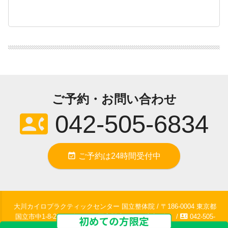
ご予約・お問い合わせ
contact_phone
042-505-6834
event_available
ご予約は24時間受付中
大川カイロプラクティックセンター 国立整体院 / 〒186-0004 東京都
contact_phone
国立市中1-8-20KTビル 1F / 国立駅南口より徒歩2分。 /
042-505-
6834