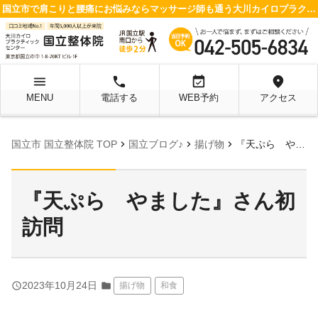
国立市で肩こりと腰痛にお悩みならマッサージ師も通う大川カイロプラクティックセンター 国立整体院へ
menu
local_phone
event_available
location_on
MENU
電話する
WEB予約
アクセス
chevron_right
chevron_right
chevron_right
国立市 国立整体院 TOP
国立ブログ♪
揚げ物
『天ぷら やました』さん初訪問
『天ぷら やました』さん初
訪問
query_builder
2023年10月24日
folder
揚げ物
和食