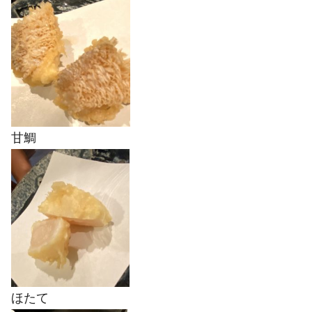
甘鯛
ほたて