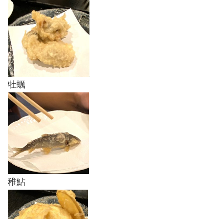
牡蠣
稚鮎