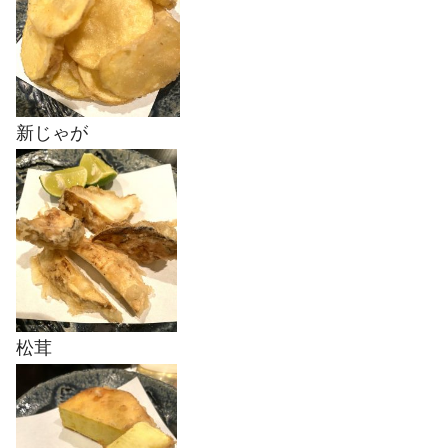
新じゃが
松茸