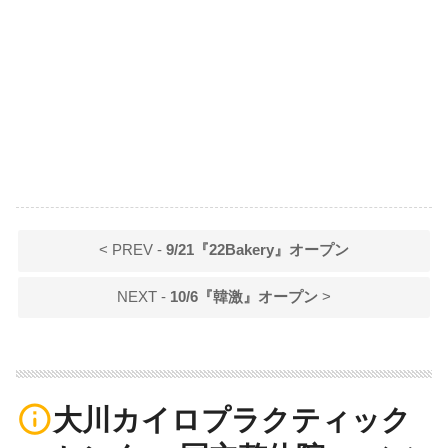
< PREV -
9/21『22Bakery』オープン
NEXT -
10/6『韓激』オープン
>
info_outline
大川カイロプラクティック