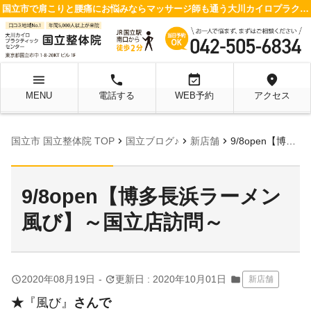
国立市で肩こりと腰痛にお悩みならマッサージ師も通う大川カイロプラクティックセンター 国立整体院へ
menu
local_phone
event_available
location_on
MENU
電話する
WEB予約
アクセス
chevron_right
chevron_right
chevron_right
国立市 国立整体院 TOP
国立ブログ♪
新店舗
9/8open【博多長浜ラーメン 風び】～国立店訪問～
9/8open【博多長浜ラーメン
風び】～国立店訪問～
query_builder
update
2020年08月19日
-
更新日 : 2020年10月01日
folder
新店舗
★
『風び』
さんで