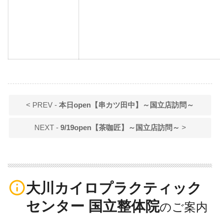
< PREV -
本日open【串カツ田中】～国立店訪問～
NEXT -
9/19open【茶咖匠】～国立店訪問～
>
info_outline
大川カイロプラクティック
センター 国立整体院