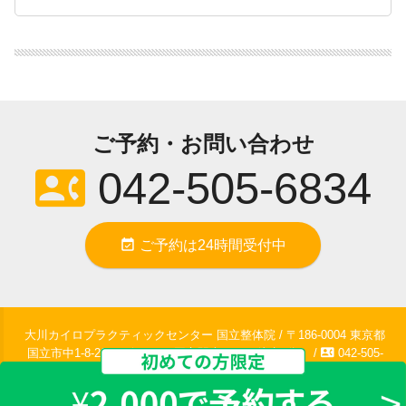
ご予約・お問い合わせ
contact_phone
042-505-6834
event_available
ご予約は24時間受付中
大川カイロプラクティックセンター 国立整体院 / 〒186-0004 東京都
contact_phone
国立市中1-8-20KTビル 1F / 国立駅南口より徒歩2分。 /
042-505-
6834