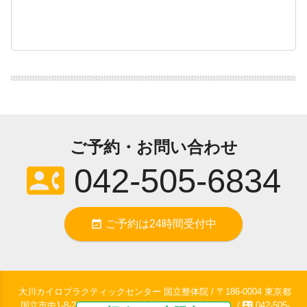
ご予約・お問い合わせ
contact_phone
042-505-6834
event_available
ご予約は24時間受付中
大川カイロプラクティックセンター 国立整体院 / 〒186-0004 東京都
contact_phone
国立市中1-8-20KTビル 1F / 国立駅南口より徒歩2分。 /
042-505-