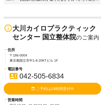
info_outline
大川カイロプラクティック
センター 国立整体院
住所
〒186-0004
東京都国立市中1-8-20KTビル 1F
電話番号
contact_phone
042-505-6834
event_available
ご予約は24時間受付中
営業時間