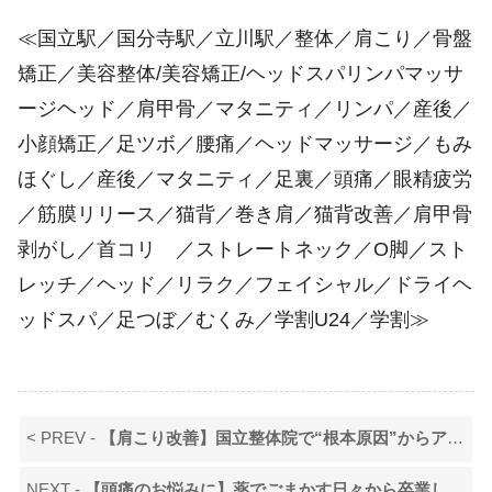
≪国立駅／国分寺駅／立川駅／整体／肩こり／骨盤
矯正／美容整体/美容矯正/ヘッドスパリンパマッサ
ージヘッド／肩甲骨／マタニティ／リンパ／産後／
小顔矯正／足ツボ／腰痛／ヘッドマッサージ／もみ
ほぐし／産後／マタニティ／足裏／頭痛／眼精疲労
／筋膜リリース／猫背／巻き肩／猫背改善／肩甲骨
剥がし／首コリ ／ストレートネック／O脚／スト
レッチ／ヘッド／リラク／フェイシャル／ドライヘ
ッドスパ／足つぼ／むくみ／学割U24／学割≫
< PREV -
【肩こり改善】国立整体院で“根本原因”からアプローチします！
NEXT -
【頭痛のお悩みに】薬でごまかす日々から卒業しませんか？