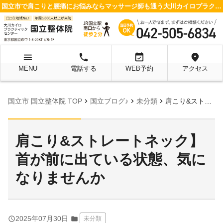
国立市で肩こりと腰痛にお悩みならマッサージ師も通う大川カイロプラクティックセンター 国立整体院へ
menu
local_phone
event_available
location_on
MENU
電話する
WEB予約
アクセス
chevron_right
chevron_right
chevron_right
国立市 国立整体院 TOP
国立ブログ♪
未分類
肩こり&ストレートネック】首が前に出ている状態、気になりませんか
肩こり&ストレートネック】
首が前に出ている状態、気に
なりませんか
query_builder
2025年07月30日
folder
未分類