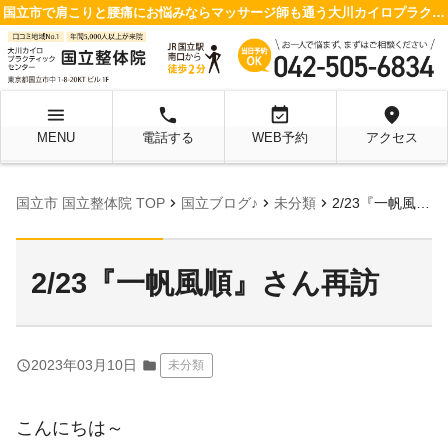
国立市で肩こりと腰痛にお悩みならマッサージ師も通う大川カイロプラクティックセンター 国立整体院へ
menu
local_phone
event_available
location_on
MENU
電話する
WEB予約
アクセス
chevron_right
chevron_right
chevron_right
国立市 国立整体院 TOP
国立ブログ♪
未分類
2/23『一帆風順』さん再訪
2/23『一帆風順』さん再訪
query_builder
2023年03月10日
folder
未分類
こんにちは～