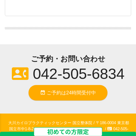
ご予約・お問い合わせ
contact_phone
042-505-6834
event_available
ご予約は24時間受付中
大川カイロプラクティックセンター 国立整体院 / 〒186-0004 東京都
contact_phone
国立市中1-8-20KTビル 1F / 国立駅南口より徒歩2分。 /
042-505-
6834